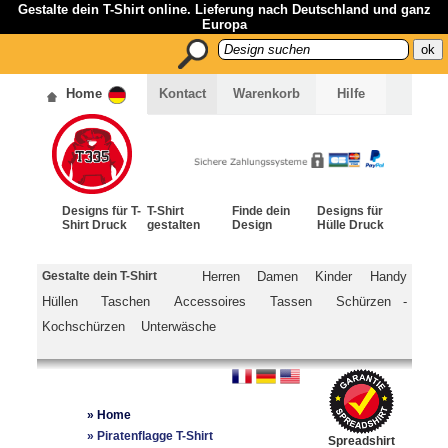
Gestalte dein T-Shirt online. Lieferung nach Deutschland und ganz
Europa
Home
Kontact
Warenkorb
Hilfe
Designs für T-
T-Shirt
Finde dein
Designs für
Shirt Druck
gestalten
Design
Hülle Druck
Gestalte dein T-Shirt
Herren
Damen
Kinder
Handy
Hüllen
Taschen
Accessoires
Tassen
Schürzen -
Kochschürzen
Unterwäsche
»
Home
»
Piratenflagge T-Shirt
Spreadshirt