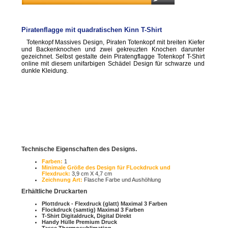
Piratenflagge mit quadratischen Kinn T-Shirt
Totenkopf Massives Design, Piraten Totenkopf mit breiten Kiefer
und Backenknochen und zwei gekreuzten Knochen darunter
gezeichnet. Selbst gestalte dein Piratengflagge Totenkopf T-Shirt
online mit diesem unifarbigen Schädel Design für schwarze und
dunkle Kleidung.
Technische Eigenschaften des Designs.
Farben:
1
Minimale Größe des Design für FLockdruck und
Flexdruck:
3,9 cm X 4,7 cm
Zeichnung Art:
Flasche Farbe und Aushöhlung
Erhältliche Druckarten
Plottdruck - Flexdruck (glatt) Maximal 3 Farben
Flockdruck (samtig) Maximal 3 Farben
T-Shirt Digitaldruck, Digital Direkt
Handy Hülle Premium Druck
Tasse Thermosublimation