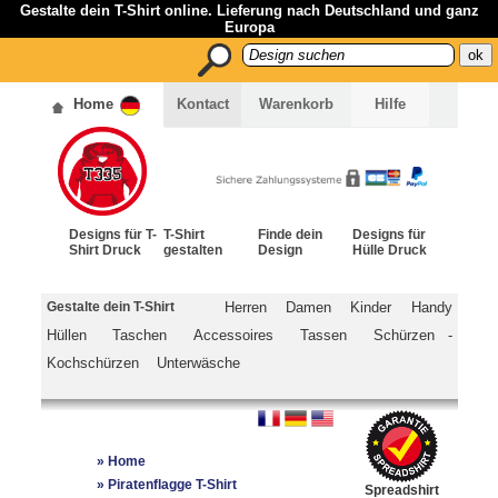
Gestalte dein T-Shirt online. Lieferung nach Deutschland und ganz
Europa
Home
Kontact
Warenkorb
Hilfe
Designs für T-
T-Shirt
Finde dein
Designs für
Shirt Druck
gestalten
Design
Hülle Druck
Gestalte dein T-Shirt
Herren
Damen
Kinder
Handy
Hüllen
Taschen
Accessoires
Tassen
Schürzen -
Kochschürzen
Unterwäsche
»
Home
»
Piratenflagge T-Shirt
Spreadshirt