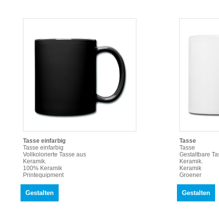
Tasse einfarbig
Tasse
Tasse einfarbig
Tasse
Vollkolorierte Tasse aus
Gestaltbare Ta
Keramik.
Keramik.
100% Keramik
Keramik
Printequipment
Groener