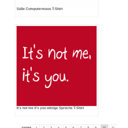
Süße Computermaus T-Shirt
It's not me it's you witzige Sprüche T-Shirt
pages
1
2
3
4
5
6
7
8
9
10
11