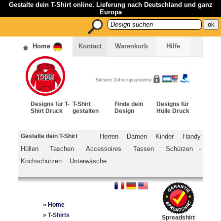
Gestalte dein T-Shirt online. Lieferung nach Deutschland und ganz
Europa
Home
Kontact
Warenkorb
Hilfe
Designs für T-
T-Shirt
Finde dein
Designs für
Shirt Druck
gestalten
Design
Hülle Druck
Gestalte dein T-Shirt
Herren
Damen
Kinder
Handy
Hüllen
Taschen
Accessoires
Tassen
Schürzen -
Kochschürzen
Unterwäsche
»
Home
»
T-Shirts
Spreadshirt