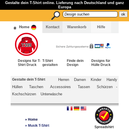
Gestalte dein T-Shirt online. Lieferung nach Deutschland und ganz
Europa
Home
Kontact
Warenkorb
Hilfe
Designs für T-
T-Shirt
Finde dein
Designs für
Shirt Druck
gestalten
Design
Hülle Druck
Gestalte dein T-Shirt
Herren
Damen
Kinder
Handy
Hüllen
Taschen
Accessoires
Tassen
Schürzen -
Kochschürzen
Unterwäsche
»
Home
»
Musik T-Shirt
Spreadshirt