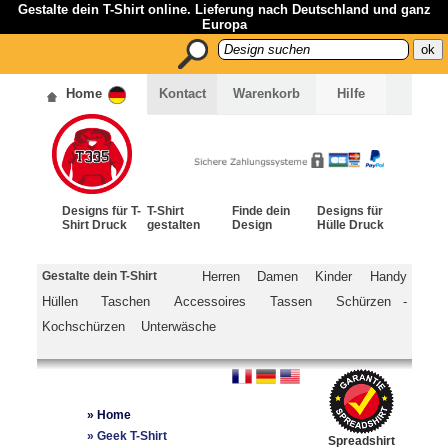
Gestalte dein T-Shirt online. Lieferung nach Deutschland und ganz
Europa
Home
Kontact
Warenkorb
Hilfe
Designs für T-
T-Shirt
Finde dein
Designs für
Shirt Druck
gestalten
Design
Hülle Druck
Gestalte dein T-Shirt
Herren
Damen
Kinder
Handy
Hüllen
Taschen
Accessoires
Tassen
Schürzen -
Kochschürzen
Unterwäsche
»
Home
»
Geek T-Shirt
Spreadshirt